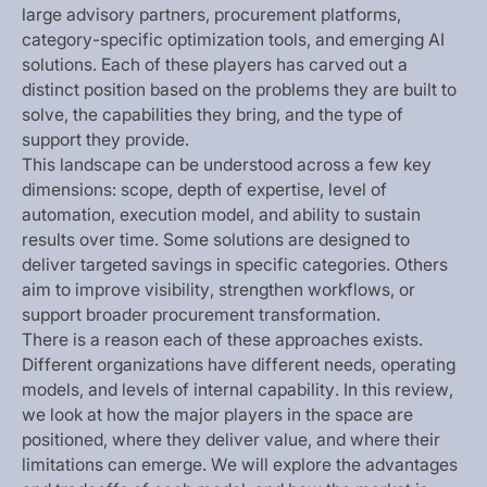
l
a
r
g
e
a
d
v
i
s
o
r
y
p
a
r
t
n
e
r
s
,
p
r
o
c
u
r
e
m
e
n
t
p
l
a
t
f
o
r
m
s
,
c
a
t
e
g
o
r
y
-
s
p
e
c
i
f
i
c
o
p
t
i
m
i
z
a
t
i
o
n
t
o
o
l
s
,
a
n
d
e
m
e
r
g
i
n
g
A
I
s
o
l
u
t
i
o
n
s
.
E
a
c
h
o
f
t
h
e
s
e
p
l
a
y
e
r
s
h
a
s
c
a
r
v
e
d
o
u
t
a
d
i
s
t
i
n
c
t
p
o
s
i
t
i
o
n
b
a
s
e
d
o
n
t
h
e
p
r
o
b
l
e
m
s
t
h
e
y
a
r
e
b
u
i
l
t
t
o
s
o
l
v
e
,
t
h
e
c
a
p
a
b
i
l
i
t
i
e
s
t
h
e
y
b
r
i
n
g
,
a
n
d
t
h
e
t
y
p
e
o
f
s
u
p
p
o
r
t
t
h
e
y
p
r
o
v
i
d
e
.
T
h
i
s
l
a
n
d
s
c
a
p
e
c
a
n
b
e
u
n
d
e
r
s
t
o
o
d
a
c
r
o
s
s
a
f
e
w
k
e
y
d
i
m
e
n
s
i
o
n
s
:
s
c
o
p
e
,
d
e
p
t
h
o
f
e
x
p
e
r
t
i
s
e
,
l
e
v
e
l
o
f
a
u
t
o
m
a
t
i
o
n
,
e
x
e
c
u
t
i
o
n
m
o
d
e
l
,
a
n
d
a
b
i
l
i
t
y
t
o
s
u
s
t
a
i
n
r
e
s
u
l
t
s
o
v
e
r
t
i
m
e
.
S
o
m
e
s
o
l
u
t
i
o
n
s
a
r
e
d
e
s
i
g
n
e
d
t
o
d
e
l
i
v
e
r
t
a
r
g
e
t
e
d
s
a
v
i
n
g
s
i
n
s
p
e
c
i
f
i
c
c
a
t
e
g
o
r
i
e
s
.
O
t
h
e
r
s
a
i
m
t
o
i
m
p
r
o
v
e
v
i
s
i
b
i
l
i
t
y
,
s
t
r
e
n
g
t
h
e
n
w
o
r
k
f
l
o
w
s
,
o
r
s
u
p
p
o
r
t
b
r
o
a
d
e
r
p
r
o
c
u
r
e
m
e
n
t
t
r
a
n
s
f
o
r
m
a
t
i
o
n
.
T
h
e
r
e
i
s
a
r
e
a
s
o
n
e
a
c
h
o
f
t
h
e
s
e
a
p
p
r
o
a
c
h
e
s
e
x
i
s
t
s
.
D
i
f
f
e
r
e
n
t
o
r
g
a
n
i
z
a
t
i
o
n
s
h
a
v
e
d
i
f
f
e
r
e
n
t
n
e
e
d
s
,
o
p
e
r
a
t
i
n
g
m
o
d
e
l
s
,
a
n
d
l
e
v
e
l
s
o
f
i
n
t
e
r
n
a
l
c
a
p
a
b
i
l
i
t
y
.
I
n
t
h
i
s
r
e
v
i
e
w
,
w
e
l
o
o
k
a
t
h
o
w
t
h
e
m
a
j
o
r
p
l
a
y
e
r
s
i
n
t
h
e
s
p
a
c
e
a
r
e
p
o
s
i
t
i
o
n
e
d
,
w
h
e
r
e
t
h
e
y
d
e
l
i
v
e
r
v
a
l
u
e
,
a
n
d
w
h
e
r
e
t
h
e
i
r
l
i
m
i
t
a
t
i
o
n
s
c
a
n
e
m
e
r
g
e
.
W
e
w
i
l
l
e
x
p
l
o
r
e
t
h
e
a
d
v
a
n
t
a
g
e
s