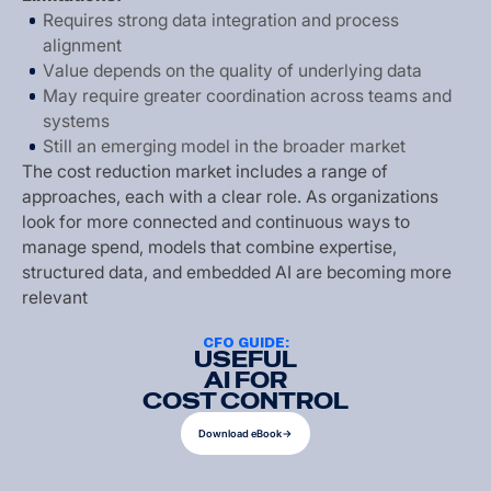
R
e
q
u
i
r
e
s
s
t
r
o
n
g
d
a
t
a
i
n
t
e
g
r
a
t
i
o
n
a
n
d
p
r
o
c
e
s
s
a
l
i
g
n
m
e
n
t
V
a
l
u
e
d
e
p
e
n
d
s
o
n
t
h
e
q
u
a
l
i
t
y
o
f
u
n
d
e
r
l
y
i
n
g
d
a
t
a
M
a
y
r
e
q
u
i
r
e
g
r
e
a
t
e
r
c
o
o
r
d
i
n
a
t
i
o
n
a
c
r
o
s
s
t
e
a
m
s
a
n
d
s
y
s
t
e
m
s
S
t
i
l
l
a
n
e
m
e
r
g
i
n
g
m
o
d
e
l
i
n
t
h
e
b
r
o
a
d
e
r
m
a
r
k
e
t
T
h
e
c
o
s
t
r
e
d
u
c
t
i
o
n
m
a
r
k
e
t
i
n
c
l
u
d
e
s
a
r
a
n
g
e
o
f
a
p
p
r
o
a
c
h
e
s
,
e
a
c
h
w
i
t
h
a
c
l
e
a
r
r
o
l
e
.
A
s
o
r
g
a
n
i
z
a
t
i
o
n
s
l
o
o
k
f
o
r
m
o
r
e
c
o
n
n
e
c
t
e
d
a
n
d
c
o
n
t
i
n
u
o
u
s
w
a
y
s
t
o
m
a
n
a
g
e
s
p
e
n
d
,
m
o
d
e
l
s
t
h
a
t
c
o
m
b
i
n
e
e
x
p
e
r
t
i
s
e
,
s
t
r
u
c
t
u
r
e
d
d
a
t
a
,
a
n
d
e
m
b
e
d
d
e
d
A
I
a
r
e
b
e
c
o
m
i
n
g
m
o
r
e
r
e
l
e
v
a
n
t
CFO GUIDE:
USEFUL
AI FOR
COST CONTROL
D
o
w
n
l
o
a
d
e
B
o
o
k
D
o
w
n
l
o
a
d
e
B
o
o
k