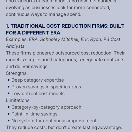
a
n
d
t
r
a
d
e
o
f
f
s
o
f
e
a
c
h
m
o
d
e
l
,
a
n
d
h
o
w
t
h
e
m
a
r
k
e
t
i
s
e
v
o
l
v
i
n
g
a
s
b
u
s
i
n
e
s
s
e
s
l
o
o
k
f
o
r
m
o
r
e
c
o
n
n
e
c
t
e
d
,
c
o
n
t
i
n
u
o
u
s
w
a
y
s
t
o
m
a
n
a
g
e
s
p
e
n
d
.
1
.
T
R
A
D
I
T
I
O
N
A
L
C
O
S
T
R
E
D
U
C
T
I
O
N
F
I
R
M
S
:
B
U
I
L
T
F
O
R
A
D
I
F
F
E
R
E
N
T
E
R
A
E
x
a
m
p
l
e
s
:
E
R
A
,
S
c
h
o
o
l
e
y
M
i
t
c
h
e
l
l
,
E
r
i
c
R
y
a
n
,
P
3
C
o
s
t
A
n
a
l
y
s
t
s
T
h
e
s
e
f
i
r
m
s
p
i
o
n
e
e
r
e
d
o
u
t
s
o
u
r
c
e
d
c
o
s
t
r
e
d
u
c
t
i
o
n
.
T
h
e
i
r
m
o
d
e
l
i
s
s
i
m
p
l
e
:
a
u
d
i
t
c
a
t
e
g
o
r
i
e
s
,
r
e
n
e
g
o
t
i
a
t
e
c
o
n
t
r
a
c
t
s
,
a
n
d
d
e
l
i
v
e
r
s
a
v
i
n
g
s
.
S
t
r
e
n
g
t
h
s
:
D
e
e
p
c
a
t
e
g
o
r
y
e
x
p
e
r
t
i
s
e
P
r
o
v
e
n
s
a
v
i
n
g
s
i
n
s
p
e
c
i
f
i
c
a
r
e
a
s
L
o
w
u
p
f
r
o
n
t
c
o
s
t
m
o
d
e
l
s
L
i
m
i
t
a
t
i
o
n
s
:
C
a
t
e
g
o
r
y
-
b
y
-
c
a
t
e
g
o
r
y
a
p
p
r
o
a
c
h
P
o
i
n
t
-
i
n
-
t
i
m
e
s
a
v
i
n
g
s
N
o
s
y
s
t
e
m
f
o
r
c
o
n
t
i
n
u
o
u
s
i
m
p
r
o
v
e
m
e
n
t
T
h
e
y
r
e
d
u
c
e
c
o
s
t
s
,
b
u
t
d
o
n
’
t
c
r
e
a
t
e
l
a
s
t
i
n
g
a
d
v
a
n
t
a
g
e
.