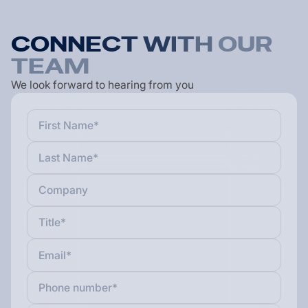
C
O
N
N
E
C
T
W
I
T
H
O
U
R
T
E
A
M
We look forward to hearing from you