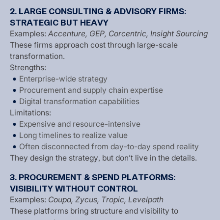
2
.
L
A
R
G
E
C
O
N
S
U
L
T
I
N
G
&
A
D
V
I
S
O
R
Y
F
I
R
M
S
:
S
T
R
A
T
E
G
I
C
B
U
T
H
E
A
V
Y
E
x
a
m
p
l
e
s
:
A
c
c
e
n
t
u
r
e
,
G
E
P
,
C
o
r
c
e
n
t
r
i
c
,
I
n
s
i
g
h
t
S
o
u
r
c
i
n
g
T
h
e
s
e
f
i
r
m
s
a
p
p
r
o
a
c
h
c
o
s
t
t
h
r
o
u
g
h
l
a
r
g
e
-
s
c
a
l
e
t
r
a
n
s
f
o
r
m
a
t
i
o
n
.
S
t
r
e
n
g
t
h
s
:
E
n
t
e
r
p
r
i
s
e
-
w
i
d
e
s
t
r
a
t
e
g
y
P
r
o
c
u
r
e
m
e
n
t
a
n
d
s
u
p
p
l
y
c
h
a
i
n
e
x
p
e
r
t
i
s
e
D
i
g
i
t
a
l
t
r
a
n
s
f
o
r
m
a
t
i
o
n
c
a
p
a
b
i
l
i
t
i
e
s
L
i
m
i
t
a
t
i
o
n
s
:
E
x
p
e
n
s
i
v
e
a
n
d
r
e
s
o
u
r
c
e
-
i
n
t
e
n
s
i
v
e
L
o
n
g
t
i
m
e
l
i
n
e
s
t
o
r
e
a
l
i
z
e
v
a
l
u
e
O
f
t
e
n
d
i
s
c
o
n
n
e
c
t
e
d
f
r
o
m
d
a
y
-
t
o
-
d
a
y
s
p
e
n
d
r
e
a
l
i
t
y
T
h
e
y
d
e
s
i
g
n
t
h
e
s
t
r
a
t
e
g
y
,
b
u
t
d
o
n
’
t
l
i
v
e
i
n
t
h
e
d
e
t
a
i
l
s
.
3
.
P
R
O
C
U
R
E
M
E
N
T
&
S
P
E
N
D
P
L
A
T
F
O
R
M
S
:
V
I
S
I
B
I
L
I
T
Y
W
I
T
H
O
U
T
C
O
N
T
R
O
L
E
x
a
m
p
l
e
s
:
C
o
u
p
a
,
Z
y
c
u
s
,
T
r
o
p
i
c
,
L
e
v
e
l
p
a
t
h
T
h
e
s
e
p
l
a
t
f
o
r
m
s
b
r
i
n
g
s
t
r
u
c
t
u
r
e
a
n
d
v
i
s
i
b
i
l
i
t
y
t
o