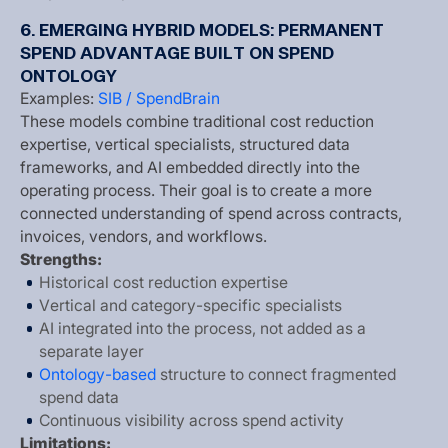
6
.
E
M
E
R
G
I
N
G
H
Y
B
R
I
D
M
O
D
E
L
S
:
P
E
R
M
A
N
E
N
T
S
P
E
N
D
A
D
V
A
N
T
A
G
E
B
U
I
L
T
O
N
S
P
E
N
D
O
N
T
O
L
O
G
Y
E
x
a
m
p
l
e
s
:
S
I
B
/
S
p
e
n
d
B
r
a
i
n
T
h
e
s
e
m
o
d
e
l
s
c
o
m
b
i
n
e
t
r
a
d
i
t
i
o
n
a
l
c
o
s
t
r
e
d
u
c
t
i
o
n
e
x
p
e
r
t
i
s
e
,
v
e
r
t
i
c
a
l
s
p
e
c
i
a
l
i
s
t
s
,
s
t
r
u
c
t
u
r
e
d
d
a
t
a
f
r
a
m
e
w
o
r
k
s
,
a
n
d
A
I
e
m
b
e
d
d
e
d
d
i
r
e
c
t
l
y
i
n
t
o
t
h
e
o
p
e
r
a
t
i
n
g
p
r
o
c
e
s
s
.
T
h
e
i
r
g
o
a
l
i
s
t
o
c
r
e
a
t
e
a
m
o
r
e
c
o
n
n
e
c
t
e
d
u
n
d
e
r
s
t
a
n
d
i
n
g
o
f
s
p
e
n
d
a
c
r
o
s
s
c
o
n
t
r
a
c
t
s
,
i
n
v
o
i
c
e
s
,
v
e
n
d
o
r
s
,
a
n
d
w
o
r
k
f
l
o
w
s
.
S
t
r
e
n
g
t
h
s
:
H
i
s
t
o
r
i
c
a
l
c
o
s
t
r
e
d
u
c
t
i
o
n
e
x
p
e
r
t
i
s
e
V
e
r
t
i
c
a
l
a
n
d
c
a
t
e
g
o
r
y
-
s
p
e
c
i
f
i
c
s
p
e
c
i
a
l
i
s
t
s
A
I
i
n
t
e
g
r
a
t
e
d
i
n
t
o
t
h
e
p
r
o
c
e
s
s
,
n
o
t
a
d
d
e
d
a
s
a
s
e
p
a
r
a
t
e
l
a
y
e
r
O
n
t
o
l
o
g
y
-
b
a
s
e
d
s
t
r
u
c
t
u
r
e
t
o
c
o
n
n
e
c
t
f
r
a
g
m
e
n
t
e
d
s
p
e
n
d
d
a
t
a
C
o
n
t
i
n
u
o
u
s
v
i
s
i
b
i
l
i
t
y
a
c
r
o
s
s
s
p
e
n
d
a
c
t
i
v
i
t
y
L
i
m
i
t
a
t
i
o
n
s
: