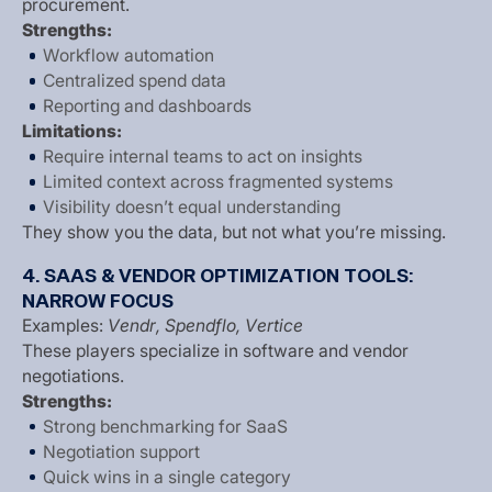
p
r
o
c
u
r
e
m
e
n
t
.
S
t
r
e
n
g
t
h
s
:
W
o
r
k
f
l
o
w
a
u
t
o
m
a
t
i
o
n
C
e
n
t
r
a
l
i
z
e
d
s
p
e
n
d
d
a
t
a
R
e
p
o
r
t
i
n
g
a
n
d
d
a
s
h
b
o
a
r
d
s
L
i
m
i
t
a
t
i
o
n
s
:
R
e
q
u
i
r
e
i
n
t
e
r
n
a
l
t
e
a
m
s
t
o
a
c
t
o
n
i
n
s
i
g
h
t
s
L
i
m
i
t
e
d
c
o
n
t
e
x
t
a
c
r
o
s
s
f
r
a
g
m
e
n
t
e
d
s
y
s
t
e
m
s
V
i
s
i
b
i
l
i
t
y
d
o
e
s
n
’
t
e
q
u
a
l
u
n
d
e
r
s
t
a
n
d
i
n
g
T
h
e
y
s
h
o
w
y
o
u
t
h
e
d
a
t
a
,
b
u
t
n
o
t
w
h
a
t
y
o
u
’
r
e
m
i
s
s
i
n
g
.
4
.
S
A
A
S
&
V
E
N
D
O
R
O
P
T
I
M
I
Z
A
T
I
O
N
T
O
O
L
S
:
N
A
R
R
O
W
F
O
C
U
S
E
x
a
m
p
l
e
s
:
V
e
n
d
r
,
S
p
e
n
d
f
l
o
,
V
e
r
t
i
c
e
T
h
e
s
e
p
l
a
y
e
r
s
s
p
e
c
i
a
l
i
z
e
i
n
s
o
f
t
w
a
r
e
a
n
d
v
e
n
d
o
r
n
e
g
o
t
i
a
t
i
o
n
s
.
S
t
r
e
n
g
t
h
s
:
S
t
r
o
n
g
b
e
n
c
h
m
a
r
k
i
n
g
f
o
r
S
a
a
S
N
e
g
o
t
i
a
t
i
o
n
s
u
p
p
o
r
t
Q
u
i
c
k
w
i
n
s
i
n
a
s
i
n
g
l
e
c
a
t
e
g
o
r
y