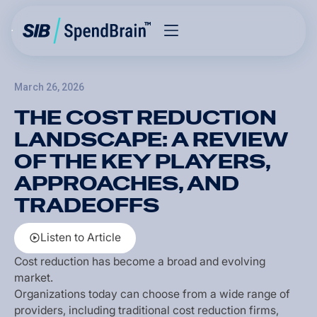
March 26, 2026
THE COST REDUCTION
LANDSCAPE: A REVIEW
OF THE KEY PLAYERS,
APPROACHES, AND
TRADEOFFS
L
i
s
t
e
n
t
o
A
r
t
i
c
l
e
L
i
s
t
e
n
t
o
A
r
t
i
c
l
e
C
o
s
t
r
e
d
u
c
t
i
o
n
h
a
s
b
e
c
o
m
e
a
b
r
o
a
d
a
n
d
e
v
o
l
v
i
n
g
m
a
r
k
e
t
.
O
r
g
a
n
i
z
a
t
i
o
n
s
t
o
d
a
y
c
a
n
c
h
o
o
s
e
f
r
o
m
a
w
i
d
e
r
a
n
g
e
o
f
p
r
o
v
i
d
e
r
s
,
i
n
c
l
u
d
i
n
g
t
r
a
d
i
t
i
o
n
a
l
c
o
s
t
r
e
d
u
c
t
i
o
n
f
i
r
m
s
,