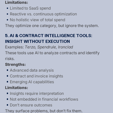
L
i
m
i
t
a
t
i
o
n
s
:
L
i
m
i
t
e
d
t
o
S
a
a
S
s
p
e
n
d
R
e
a
c
t
i
v
e
v
s
.
c
o
n
t
i
n
u
o
u
s
o
p
t
i
m
i
z
a
t
i
o
n
N
o
h
o
l
i
s
t
i
c
v
i
e
w
o
f
t
o
t
a
l
s
p
e
n
d
T
h
e
y
o
p
t
i
m
i
z
e
o
n
e
c
a
t
e
g
o
r
y
,
b
u
t
i
g
n
o
r
e
t
h
e
s
y
s
t
e
m
.
5
.
A
I
&
C
O
N
T
R
A
C
T
I
N
T
E
L
L
I
G
E
N
C
E
T
O
O
L
S
:
I
N
S
I
G
H
T
W
I
T
H
O
U
T
E
X
E
C
U
T
I
O
N
E
x
a
m
p
l
e
s
:
T
e
r
z
o
,
S
p
e
n
d
r
u
l
e
,
I
r
o
n
c
l
a
d
T
h
e
s
e
t
o
o
l
s
u
s
e
A
I
t
o
a
n
a
l
y
z
e
c
o
n
t
r
a
c
t
s
a
n
d
i
d
e
n
t
i
f
y
r
i
s
k
s
.
S
t
r
e
n
g
t
h
s
:
A
d
v
a
n
c
e
d
d
a
t
a
a
n
a
l
y
s
i
s
C
o
n
t
r
a
c
t
a
n
d
i
n
v
o
i
c
e
i
n
s
i
g
h
t
s
E
m
e
r
g
i
n
g
A
I
c
a
p
a
b
i
l
i
t
i
e
s
L
i
m
i
t
a
t
i
o
n
s
:
I
n
s
i
g
h
t
s
r
e
q
u
i
r
e
i
n
t
e
r
p
r
e
t
a
t
i
o
n
N
o
t
e
m
b
e
d
d
e
d
i
n
f
i
n
a
n
c
i
a
l
w
o
r
k
f
l
o
w
s
D
o
n
’
t
e
n
s
u
r
e
o
u
t
c
o
m
e
s
T
h
e
y
s
u
r
f
a
c
e
p
r
o
b
l
e
m
s
,
b
u
t
d
o
n
’
t
f
i
x
t
h
e
m
.