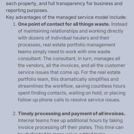
e
a
c
h
p
r
o
p
e
r
t
y
,
a
n
d
f
u
l
l
t
r
a
n
s
p
a
r
e
n
c
y
f
o
r
b
u
s
i
n
e
s
s
a
n
d
r
e
p
o
r
t
i
n
g
p
u
r
p
o
s
e
s
.
K
e
y
a
d
v
a
n
t
a
g
e
s
o
f
t
h
e
m
a
n
a
g
e
d
s
e
r
v
i
c
e
m
o
d
e
l
i
n
c
l
u
d
e
:
O
n
e
p
o
i
n
t
o
f
c
o
n
t
a
c
t
f
o
r
a
l
l
t
h
i
n
g
s
w
a
s
t
e
.
I
n
s
t
e
a
d
o
f
m
a
i
n
t
a
i
n
i
n
g
r
e
l
a
t
i
o
n
s
h
i
p
s
a
n
d
w
o
r
k
i
n
g
d
i
r
e
c
t
l
y
w
i
t
h
d
o
z
e
n
s
o
f
i
n
d
i
v
i
d
u
a
l
h
a
u
l
e
r
s
a
n
d
t
h
e
i
r
p
r
o
c
e
s
s
e
s
,
r
e
a
l
e
s
t
a
t
e
p
o
r
t
f
o
l
i
o
m
a
n
a
g
e
m
e
n
t
t
e
a
m
s
s
i
m
p
l
y
n
e
e
d
t
o
w
o
r
k
w
i
t
h
o
n
e
w
a
s
t
e
c
o
n
s
u
l
t
a
n
t
.
T
h
e
c
o
n
s
u
l
t
a
n
t
,
i
n
t
u
r
n
,
m
a
n
a
g
e
s
a
l
l
t
h
e
v
e
n
d
o
r
s
,
a
l
l
t
h
e
i
n
v
o
i
c
e
s
,
a
n
d
a
l
l
t
h
e
c
u
s
t
o
m
e
r
s
e
r
v
i
c
e
i
s
s
u
e
s
t
h
a
t
c
o
m
e
u
p
.
F
o
r
t
h
e
r
e
a
l
e
s
t
a
t
e
p
o
r
t
f
o
l
i
o
t
e
a
m
,
t
h
i
s
d
r
a
m
a
t
i
c
a
l
l
y
s
i
m
p
l
i
f
i
e
s
a
n
d
s
t
r
e
a
m
l
i
n
e
s
t
h
e
w
o
r
k
f
l
o
w
,
s
a
v
i
n
g
c
o
u
n
t
l
e
s
s
h
o
u
r
s
s
p
e
n
t
f
i
n
d
i
n
g
c
o
n
t
a
c
t
s
,
w
a
i
t
i
n
g
o
n
h
o
l
d
,
o
r
p
l
a
c
i
n
g
f
o
l
l
o
w
u
p
p
h
o
n
e
c
a
l
l
s
t
o
r
e
s
o
l
v
e
s
e
r
v
i
c
e
i
s
s
u
e
s
.
T
i
m
e
l
y
p
r
o
c
e
s
s
i
n
g
a
n
d
p
a
y
m
e
n
t
o
f
a
l
l
i
n
v
o
i
c
e
s
.
I
n
t
e
r
n
a
l
t
e
a
m
s
f
r
e
e
u
p
a
d
d
i
t
i
o
n
a
l
h
o
u
r
s
b
y
t
a
k
i
n
g
i
n
v
o
i
c
e
p
r
o
c
e
s
s
i
n
g
o
f
f
t
h
e
i
r
p
l
a
t
e
s
.
T
h
i
s
t
i
m
e
c
a
n