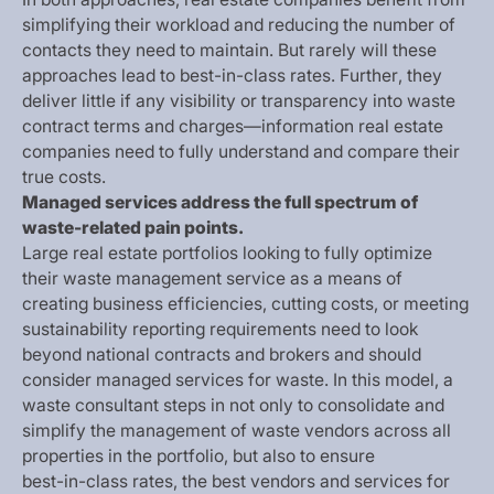
s
i
m
p
l
i
f
y
i
n
g
t
h
e
i
r
w
o
r
k
l
o
a
d
a
n
d
r
e
d
u
c
i
n
g
t
h
e
n
u
m
b
e
r
o
f
c
o
n
t
a
c
t
s
t
h
e
y
n
e
e
d
t
o
m
a
i
n
t
a
i
n
.
B
u
t
r
a
r
e
l
y
w
i
l
l
t
h
e
s
e
a
p
p
r
o
a
c
h
e
s
l
e
a
d
t
o
b
e
s
t
-
i
n
-
c
l
a
s
s
r
a
t
e
s
.
F
u
r
t
h
e
r
,
t
h
e
y
d
e
l
i
v
e
r
l
i
t
t
l
e
i
f
a
n
y
v
i
s
i
b
i
l
i
t
y
o
r
t
r
a
n
s
p
a
r
e
n
c
y
i
n
t
o
w
a
s
t
e
c
o
n
t
r
a
c
t
t
e
r
m
s
a
n
d
c
h
a
r
g
e
s
—
i
n
f
o
r
m
a
t
i
o
n
r
e
a
l
e
s
t
a
t
e
c
o
m
p
a
n
i
e
s
n
e
e
d
t
o
f
u
l
l
y
u
n
d
e
r
s
t
a
n
d
a
n
d
c
o
m
p
a
r
e
t
h
e
i
r
t
r
u
e
c
o
s
t
s
.
M
a
n
a
g
e
d
s
e
r
v
i
c
e
s
a
d
d
r
e
s
s
t
h
e
f
u
l
l
s
p
e
c
t
r
u
m
o
f
w
a
s
t
e
-
r
e
l
a
t
e
d
p
a
i
n
p
o
i
n
t
s
.
L
a
r
g
e
r
e
a
l
e
s
t
a
t
e
p
o
r
t
f
o
l
i
o
s
l
o
o
k
i
n
g
t
o
f
u
l
l
y
o
p
t
i
m
i
z
e
t
h
e
i
r
w
a
s
t
e
m
a
n
a
g
e
m
e
n
t
s
e
r
v
i
c
e
a
s
a
m
e
a
n
s
o
f
c
r
e
a
t
i
n
g
b
u
s
i
n
e
s
s
e
f
f
i
c
i
e
n
c
i
e
s
,
c
u
t
t
i
n
g
c
o
s
t
s
,
o
r
m
e
e
t
i
n
g
s
u
s
t
a
i
n
a
b
i
l
i
t
y
r
e
p
o
r
t
i
n
g
r
e
q
u
i
r
e
m
e
n
t
s
n
e
e
d
t
o
l
o
o
k
b
e
y
o
n
d
n
a
t
i
o
n
a
l
c
o
n
t
r
a
c
t
s
a
n
d
b
r
o
k
e
r
s
a
n
d
s
h
o
u
l
d
c
o
n
s
i
d
e
r
m
a
n
a
g
e
d
s
e
r
v
i
c
e
s
f
o
r
w
a
s
t
e
.
I
n
t
h
i
s
m
o
d
e
l
,
a
w
a
s
t
e
c
o
n
s
u
l
t
a
n
t
s
t
e
p
s
i
n
n
o
t
o
n
l
y
t
o
c
o
n
s
o
l
i
d
a
t
e
a
n
d
s
i
m
p
l
i
f
y
t
h
e
m
a
n
a
g
e
m
e
n
t
o
f
w
a
s
t
e
v
e
n
d
o
r
s
a
c
r
o
s
s
a
l
l
p
r
o
p
e
r
t
i
e
s
i
n
t
h
e
p
o
r
t
f
o
l
i
o
,
b
u
t
a
l
s
o
t
o
e
n
s
u
r
e
b
e
s
t
-
i
n
-
c
l
a
s
s
r
a
t
e
s
,
t
h
e
b
e
s
t
v
e
n
d
o
r
s
a
n
d
s
e
r
v
i
c
e
s
f
o
r