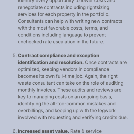
i
d
e
n
t
i
f
y
e
v
e
r
y
o
p
p
o
r
t
u
n
i
t
y
t
o
l
o
w
e
r
c
o
s
t
s
a
n
d
r
e
n
e
g
o
t
i
a
t
e
c
o
n
t
r
a
c
t
s
i
n
c
l
u
d
i
n
g
r
i
g
h
t
s
i
z
i
n
g
s
e
r
v
i
c
e
s
f
o
r
e
a
c
h
p
r
o
p
e
r
t
y
i
n
t
h
e
p
o
r
t
f
o
l
i
o
.
C
o
n
s
u
l
t
a
n
t
s
c
a
n
h
e
l
p
w
i
t
h
w
r
i
t
i
n
g
n
e
w
c
o
n
t
r
a
c
t
s
w
i
t
h
t
h
e
m
o
s
t
f
a
v
o
r
a
b
l
e
c
o
s
t
s
,
t
e
r
m
s
,
a
n
d
c
o
n
d
i
t
i
o
n
s
i
n
c
l
u
d
i
n
g
l
a
n
g
u
a
g
e
t
o
p
r
e
v
e
n
t
u
n
c
h
e
c
k
e
d
r
a
t
e
e
s
c
a
l
a
t
i
o
n
i
n
t
h
e
f
u
t
u
r
e
.
C
o
n
t
r
a
c
t
c
o
m
p
l
i
a
n
c
e
a
n
d
e
x
c
e
p
t
i
o
n
i
d
e
n
t
i
f
i
c
a
t
i
o
n
a
n
d
r
e
s
o
l
u
t
i
o
n
.
O
n
c
e
c
o
n
t
r
a
c
t
s
a
r
e
o
p
t
i
m
i
z
e
d
,
k
e
e
p
i
n
g
v
e
n
d
o
r
s
i
n
c
o
m
p
l
i
a
n
c
e
b
e
c
o
m
e
s
i
t
s
o
w
n
f
u
l
l
-
t
i
m
e
j
o
b
.
A
g
a
i
n
,
t
h
e
r
i
g
h
t
w
a
s
t
e
c
o
n
s
u
l
t
a
n
t
c
a
n
t
a
k
e
o
n
t
h
e
r
o
l
e
o
f
a
u
d
i
t
i
n
g
m
o
n
t
h
l
y
i
n
v
o
i
c
e
s
.
T
h
e
s
e
a
u
d
i
t
s
a
n
d
r
e
v
i
e
w
s
a
r
e
k
e
y
t
o
m
a
n
a
g
i
n
g
c
o
s
t
s
o
n
a
n
o
n
g
o
i
n
g
b
a
s
i
s
,
i
d
e
n
t
i
f
y
i
n
g
t
h
e
a
l
l
-
t
o
o
-
c
o
m
m
o
n
m
i
s
t
a
k
e
s
a
n
d
o
v
e
r
b
i
l
l
i
n
g
s
,
a
n
d
k
e
e
p
i
n
g
u
p
w
i
t
h
t
h
e
l
e
g
w
o
r
k
i
n
v
o
l
v
e
d
w
i
t
h
r
e
q
u
e
s
t
i
n
g
a
n
d
v
e
r
i
f
y
i
n
g
c
r
e
d
i
t
s
d
u
e
.
I
n
c
r
e
a
s
e
d
a
s
s
e
t
v
a
l
u
e
.
R
a
t
e
&
s
e
r
v
i
c
e