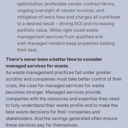
o
p
t
i
m
i
z
a
t
i
o
n
,
p
r
e
f
e
r
a
b
l
e
v
e
n
d
o
r
c
o
n
t
r
a
c
t
t
e
r
m
s
,
o
n
g
o
i
n
g
o
v
e
r
s
i
g
h
t
o
f
v
e
n
d
o
r
i
n
v
o
i
c
e
s
,
a
n
d
m
i
t
i
g
a
t
i
o
n
o
f
e
x
t
r
a
f
e
e
s
a
n
d
c
h
a
r
g
e
s
a
l
l
c
o
n
t
r
i
b
u
t
e
t
o
a
d
e
s
i
r
e
d
r
e
s
u
l
t
–
d
r
i
v
i
n
g
N
O
I
a
n
d
i
n
c
r
e
a
s
i
n
g
p
o
r
t
f
o
l
i
o
v
a
l
u
e
.
W
h
i
l
e
r
i
g
h
t
-
s
i
z
e
d
w
a
s
t
e
m
a
n
a
g
e
m
e
n
t
s
e
r
v
i
c
e
s
f
r
o
m
q
u
a
l
i
f
i
e
d
a
n
d
w
e
l
l
-
m
a
n
a
g
e
d
v
e
n
d
o
r
s
k
e
e
p
p
r
o
p
e
r
t
i
e
s
l
o
o
k
i
n
g
t
h
e
i
r
b
e
s
t
.
T
h
e
r
e
’
s
n
e
v
e
r
b
e
e
n
a
b
e
t
t
e
r
t
i
m
e
t
o
c
o
n
s
i
d
e
r
m
a
n
a
g
e
d
s
e
r
v
i
c
e
s
f
o
r
w
a
s
t
e
.
A
s
w
a
s
t
e
m
a
n
a
g
e
m
e
n
t
p
r
a
c
t
i
c
e
s
f
a
l
l
u
n
d
e
r
g
r
e
a
t
e
r
s
c
r
u
t
i
n
y
a
n
d
c
o
m
p
a
n
i
e
s
m
u
s
t
t
a
k
e
b
e
t
t
e
r
c
o
n
t
r
o
l
o
f
t
h
e
i
r
c
o
s
t
s
,
t
h
e
c
a
s
e
f
o
r
m
a
n
a
g
e
d
s
e
r
v
i
c
e
s
f
o
r
w
a
s
t
e
b
e
c
o
m
e
s
s
t
r
o
n
g
e
r
.
M
a
n
a
g
e
d
s
e
r
v
i
c
e
s
p
r
o
v
i
d
e
c
o
m
p
a
n
i
e
s
w
i
t
h
t
h
e
r
e
s
o
u
r
c
e
s
a
n
d
e
x
p
e
r
t
i
s
e
t
h
e
y
n
e
e
d
t
o
f
u
l
l
y
u
n
d
e
r
s
t
a
n
d
t
h
e
i
r
w
a
s
t
e
p
r
o
f
i
l
e
a
n
d
t
o
m
a
k
e
t
h
e
b
e
s
t
w
a
s
t
e
d
e
c
i
s
i
o
n
s
f
o
r
t
h
e
i
r
c
o
m
p
a
n
i
e
s
a
n
d
s
t
a
k
e
h
o
l
d
e
r
s
.
A
n
d
t
h
e
s
a
v
i
n
g
s
g
e
n
e
r
a
t
e
d
o
f
t
e
n
e
n
s
u
r
e
t
h
e
s
e
s
e
r
v
i
c
e
s
p
a
y
f
o
r
t
h
e
m
s
e
l
v
e
s
.