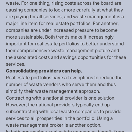
w
a
s
t
e
.
F
o
r
o
n
e
t
h
i
n
g
,
r
i
s
i
n
g
c
o
s
t
s
a
c
r
o
s
s
t
h
e
b
o
a
r
d
a
r
e
c
a
u
s
i
n
g
c
o
m
p
a
n
i
e
s
t
o
l
o
o
k
m
o
r
e
c
a
r
e
f
u
l
l
y
a
t
w
h
a
t
t
h
e
y
a
r
e
p
a
y
i
n
g
f
o
r
a
l
l
s
e
r
v
i
c
e
s
,
a
n
d
w
a
s
t
e
m
a
n
a
g
e
m
e
n
t
i
s
a
m
a
j
o
r
l
i
n
e
i
t
e
m
f
o
r
r
e
a
l
e
s
t
a
t
e
p
o
r
t
f
o
l
i
o
s
.
F
o
r
a
n
o
t
h
e
r
,
c
o
m
p
a
n
i
e
s
a
r
e
u
n
d
e
r
i
n
c
r
e
a
s
e
d
p
r
e
s
s
u
r
e
t
o
b
e
c
o
m
e
m
o
r
e
s
u
s
t
a
i
n
a
b
l
e
.
B
o
t
h
t
r
e
n
d
s
m
a
k
e
i
t
i
n
c
r
e
a
s
i
n
g
l
y
i
m
p
o
r
t
a
n
t
f
o
r
r
e
a
l
e
s
t
a
t
e
p
o
r
t
f
o
l
i
o
s
t
o
b
e
t
t
e
r
u
n
d
e
r
s
t
a
n
d
t
h
e
i
r
c
o
m
p
r
e
h
e
n
s
i
v
e
w
a
s
t
e
m
a
n
a
g
e
m
e
n
t
p
i
c
t
u
r
e
a
n
d
t
h
e
a
s
s
o
c
i
a
t
e
d
c
o
s
t
s
a
n
d
s
a
v
i
n
g
s
o
p
p
o
r
t
u
n
i
t
i
e
s
f
o
r
t
h
e
s
e
s
e
r
v
i
c
e
s
.
C
o
n
s
o
l
i
d
a
t
i
n
g
p
r
o
v
i
d
e
r
s
c
a
n
h
e
l
p
.
R
e
a
l
e
s
t
a
t
e
p
o
r
t
f
o
l
i
o
s
h
a
v
e
a
f
e
w
o
p
t
i
o
n
s
t
o
r
e
d
u
c
e
t
h
e
n
u
m
b
e
r
o
f
w
a
s
t
e
v
e
n
d
o
r
s
w
h
o
s
e
r
v
e
t
h
e
m
a
n
d
t
h
u
s
s
i
m
p
l
i
f
y
t
h
e
i
r
w
a
s
t
e
m
a
n
a
g
e
m
e
n
t
a
p
p
r
o
a
c
h
.
C
o
n
t
r
a
c
t
i
n
g
w
i
t
h
a
n
a
t
i
o
n
a
l
p
r
o
v
i
d
e
r
i
s
o
n
e
s
o
l
u
t
i
o
n
.
H
o
w
e
v
e
r
,
t
h
e
n
a
t
i
o
n
a
l
p
r
o
v
i
d
e
r
s
t
y
p
i
c
a
l
l
y
e
n
d
u
p
s
u
b
c
o
n
t
r
a
c
t
i
n
g
w
i
t
h
l
o
c
a
l
w
a
s
t
e
c
o
m
p
a
n
i
e
s
t
o
p
r
o
v
i
d
e
s
e
r
v
i
c
e
s
t
o
a
l
l
p
r
o
s
p
e
r
i
t
i
e
s
i
n
t
h
e
p
o
r
t
f
o
l
i
o
.
U
s
i
n
g
a
w
a
s
t
e
m
a
n
a
g
e
m
e
n
t
b
r
o
k
e
r
i
s
a
n
o
t
h
e
r
o
p
t
i
o
n
.
I
n
b
o
t
h
a
p
p
r
o
a
c
h
e
s
,
r
e
a
l
e
s
t
a
t
e
c
o
m
p
a
n
i
e
s
b
e
n
e
f
i
t
f
r
o
m