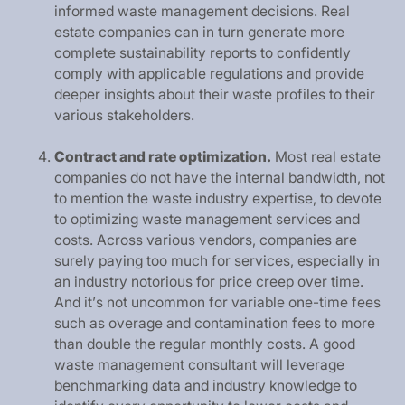
i
n
f
o
r
m
e
d
w
a
s
t
e
m
a
n
a
g
e
m
e
n
t
d
e
c
i
s
i
o
n
s
.
R
e
a
l
e
s
t
a
t
e
c
o
m
p
a
n
i
e
s
c
a
n
i
n
t
u
r
n
g
e
n
e
r
a
t
e
m
o
r
e
c
o
m
p
l
e
t
e
s
u
s
t
a
i
n
a
b
i
l
i
t
y
r
e
p
o
r
t
s
t
o
c
o
n
f
i
d
e
n
t
l
y
c
o
m
p
l
y
w
i
t
h
a
p
p
l
i
c
a
b
l
e
r
e
g
u
l
a
t
i
o
n
s
a
n
d
p
r
o
v
i
d
e
d
e
e
p
e
r
i
n
s
i
g
h
t
s
a
b
o
u
t
t
h
e
i
r
w
a
s
t
e
p
r
o
f
i
l
e
s
t
o
t
h
e
i
r
v
a
r
i
o
u
s
s
t
a
k
e
h
o
l
d
e
r
s
.
C
o
n
t
r
a
c
t
a
n
d
r
a
t
e
o
p
t
i
m
i
z
a
t
i
o
n
.
M
o
s
t
r
e
a
l
e
s
t
a
t
e
c
o
m
p
a
n
i
e
s
d
o
n
o
t
h
a
v
e
t
h
e
i
n
t
e
r
n
a
l
b
a
n
d
w
i
d
t
h
,
n
o
t
t
o
m
e
n
t
i
o
n
t
h
e
w
a
s
t
e
i
n
d
u
s
t
r
y
e
x
p
e
r
t
i
s
e
,
t
o
d
e
v
o
t
e
t
o
o
p
t
i
m
i
z
i
n
g
w
a
s
t
e
m
a
n
a
g
e
m
e
n
t
s
e
r
v
i
c
e
s
a
n
d
c
o
s
t
s
.
A
c
r
o
s
s
v
a
r
i
o
u
s
v
e
n
d
o
r
s
,
c
o
m
p
a
n
i
e
s
a
r
e
s
u
r
e
l
y
p
a
y
i
n
g
t
o
o
m
u
c
h
f
o
r
s
e
r
v
i
c
e
s
,
e
s
p
e
c
i
a
l
l
y
i
n
a
n
i
n
d
u
s
t
r
y
n
o
t
o
r
i
o
u
s
f
o
r
p
r
i
c
e
c
r
e
e
p
o
v
e
r
t
i
m
e
.
A
n
d
i
t
’
s
n
o
t
u
n
c
o
m
m
o
n
f
o
r
v
a
r
i
a
b
l
e
o
n
e
-
t
i
m
e
f
e
e
s
s
u
c
h
a
s
o
v
e
r
a
g
e
a
n
d
c
o
n
t
a
m
i
n
a
t
i
o
n
f
e
e
s
t
o
m
o
r
e
t
h
a
n
d
o
u
b
l
e
t
h
e
r
e
g
u
l
a
r
m
o
n
t
h
l
y
c
o
s
t
s
.
A
g
o
o
d
w
a
s
t
e
m
a
n
a
g
e
m
e
n
t
c
o
n
s
u
l
t
a
n
t
w
i
l
l
l
e
v
e
r
a
g
e
b
e
n
c
h
m
a
r
k
i
n
g
d
a
t
a
a
n
d
i
n
d
u
s
t
r
y
k
n
o
w
l
e
d
g
e
t
o