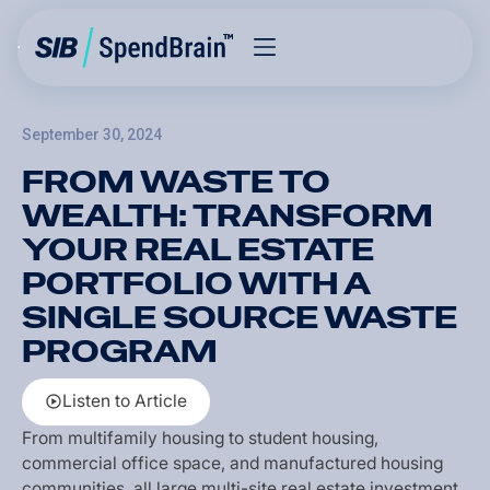
September 30, 2024
FROM WASTE TO
WEALTH: TRANSFORM
YOUR REAL ESTATE
PORTFOLIO WITH A
SINGLE SOURCE WASTE
PROGRAM
L
i
s
t
e
n
t
o
A
r
t
i
c
l
e
L
i
s
t
e
n
t
o
A
r
t
i
c
l
e
F
r
o
m
m
u
l
t
i
f
a
m
i
l
y
h
o
u
s
i
n
g
t
o
s
t
u
d
e
n
t
h
o
u
s
i
n
g
,
c
o
m
m
e
r
c
i
a
l
o
f
f
i
c
e
s
p
a
c
e
,
a
n
d
m
a
n
u
f
a
c
t
u
r
e
d
h
o
u
s
i
n
g
c
o
m
m
u
n
i
t
i
e
s
,
a
l
l
l
a
r
g
e
m
u
l
t
i
-
s
i
t
e
r
e
a
l
e
s
t
a
t
e
i
n
v
e
s
t
m
e
n
t