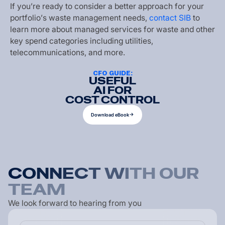
I
f
y
o
u
’
r
e
r
e
a
d
y
t
o
c
o
n
s
i
d
e
r
a
b
e
t
t
e
r
a
p
p
r
o
a
c
h
f
o
r
y
o
u
r
p
o
r
t
f
o
l
i
o
’
s
w
a
s
t
e
m
a
n
a
g
e
m
e
n
t
n
e
e
d
s
,
c
o
n
t
a
c
t
S
I
B
t
o
l
e
a
r
n
m
o
r
e
a
b
o
u
t
m
a
n
a
g
e
d
s
e
r
v
i
c
e
s
f
o
r
w
a
s
t
e
a
n
d
o
t
h
e
r
k
e
y
s
p
e
n
d
c
a
t
e
g
o
r
i
e
s
i
n
c
l
u
d
i
n
g
u
t
i
l
i
t
i
e
s
,
t
e
l
e
c
o
m
m
u
n
i
c
a
t
i
o
n
s
,
a
n
d
m
o
r
e
.
CFO GUIDE:
USEFUL
AI FOR
COST CONTROL
D
o
w
n
l
o
a
d
e
B
o
o
k
D
o
w
n
l
o
a
d
e
B
o
o
k
C
O
N
N
E
C
T
W
I
T
H
O
U
R
T
E
A
M
We look forward to hearing from you