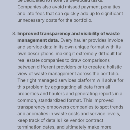
b
e
d
e
d
i
c
a
t
e
d
t
o
m
o
r
e
v
a
l
u
e
-
a
d
d
e
d
t
a
s
k
s
.
C
o
m
p
a
n
i
e
s
a
l
s
o
a
v
o
i
d
m
i
s
s
e
d
p
a
y
m
e
n
t
p
e
n
a
l
t
i
e
s
a
n
d
l
a
t
e
f
e
e
s
t
h
a
t
c
a
n
q
u
i
c
k
l
y
a
d
d
u
p
t
o
s
i
g
n
i
f
i
c
a
n
t
u
n
n
e
c
e
s
s
a
r
y
c
o
s
t
s
f
o
r
t
h
e
p
o
r
t
f
o
l
i
o
.
I
m
p
r
o
v
e
d
t
r
a
n
s
p
a
r
e
n
c
y
a
n
d
v
i
s
i
b
i
l
i
t
y
o
f
w
a
s
t
e
m
a
n
a
g
e
m
e
n
t
d
a
t
a
.
E
v
e
r
y
h
a
u
l
e
r
p
r
o
v
i
d
e
s
i
n
v
o
i
c
e
a
n
d
s
e
r
v
i
c
e
d
a
t
a
i
n
i
t
s
o
w
n
u
n
i
q
u
e
f
o
r
m
a
t
w
i
t
h
i
t
s
o
w
n
d
e
s
c
r
i
p
t
i
o
n
s
,
m
a
k
i
n
g
i
t
e
x
t
r
e
m
e
l
y
d
i
f
f
i
c
u
l
t
f
o
r
r
e
a
l
e
s
t
a
t
e
c
o
m
p
a
n
i
e
s
t
o
d
r
a
w
c
o
m
p
a
r
i
s
o
n
s
b
e
t
w
e
e
n
d
i
f
f
e
r
e
n
t
p
r
o
v
i
d
e
r
s
o
r
t
o
c
r
e
a
t
e
a
h
o
l
i
s
t
i
c
v
i
e
w
o
f
w
a
s
t
e
m
a
n
a
g
e
m
e
n
t
a
c
r
o
s
s
t
h
e
p
o
r
t
f
o
l
i
o
.
T
h
e
r
i
g
h
t
m
a
n
a
g
e
d
s
e
r
v
i
c
e
s
p
l
a
t
f
o
r
m
w
i
l
l
s
o
l
v
e
f
o
r
t
h
i
s
p
r
o
b
l
e
m
b
y
a
g
g
r
e
g
a
t
i
n
g
a
l
l
d
a
t
a
f
r
o
m
a
l
l
p
r
o
p
e
r
t
i
e
s
a
n
d
h
a
u
l
e
r
s
a
n
d
g
e
n
e
r
a
t
i
n
g
r
e
p
o
r
t
s
i
n
a
c
o
m
m
o
n
,
s
t
a
n
d
a
r
d
i
z
e
d
f
o
r
m
a
t
.
T
h
i
s
i
m
p
r
o
v
e
d
t
r
a
n
s
p
a
r
e
n
c
y
e
m
p
o
w
e
r
s
c
o
m
p
a
n
i
e
s
t
o
s
p
o
t
t
r
e
n
d
s
a
n
d
a
n
o
m
a
l
i
e
s
i
n
w
a
s
t
e
c
o
s
t
s
a
n
d
s
e
r
v
i
c
e
l
e
v
e
l
s
,
k
e
e
p
t
r
a
c
k
o
f
d
e
t
a
i
l
s
l
i
k
e
v
e
n
d
o
r
c
o
n
t
r
a
c
t
t
e
r
m
i
n
a
t
i
o
n
d
a
t
e
s
,
a
n
d
u
l
t
i
m
a
t
e
l
y
m
a
k
e
m
o
r
e