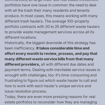
p
o
r
t
f
o
l
i
o
s
h
a
v
e
o
n
e
i
s
s
u
e
i
n
c
o
m
m
o
n
:
t
h
e
n
e
e
d
t
o
d
e
a
l
w
i
t
h
a
l
l
t
h
e
t
r
a
s
h
t
h
e
i
r
m
a
n
y
r
e
s
i
d
e
n
t
s
a
n
d
t
e
n
a
n
t
s
p
r
o
d
u
c
e
.
I
n
m
o
s
t
c
a
s
e
s
,
t
h
i
s
m
e
a
n
s
w
o
r
k
i
n
g
w
i
t
h
m
a
n
y
d
i
f
f
e
r
e
n
t
t
r
a
s
h
h
a
u
l
e
r
s
.
T
h
e
a
v
e
r
a
g
e
1
0
0
-
p
r
o
p
e
r
t
y
p
o
r
t
f
o
l
i
o
c
o
n
t
r
a
c
t
s
w
i
t
h
2
0
t
o
2
5
d
i
f
f
e
r
e
n
t
w
a
s
t
e
h
a
u
l
e
r
s
t
o
p
r
o
v
i
d
e
w
a
s
t
e
m
a
n
a
g
e
m
e
n
t
s
e
r
v
i
c
e
s
a
c
r
o
s
s
a
l
l
i
t
s
d
i
f
f
e
r
e
n
t
l
o
c
a
t
i
o
n
s
.
H
i
s
t
o
r
i
c
a
l
l
y
,
t
h
e
b
i
g
g
e
s
t
d
o
w
n
s
i
d
e
o
f
t
h
i
s
s
t
r
a
t
e
g
y
h
a
s
b
e
e
n
i
n
e
f
f
i
c
i
e
n
c
y
.
I
t
t
a
k
e
s
c
o
n
s
i
d
e
r
a
b
l
e
t
i
m
e
a
n
d
e
f
f
o
r
t
e
v
e
r
y
m
o
n
t
h
t
o
r
e
v
i
e
w
,
p
r
o
c
e
s
s
,
a
n
d
p
a
y
t
h
a
t
m
a
n
y
d
i
f
f
e
r
e
n
t
w
a
s
t
e
s
e
r
v
i
c
e
b
i
l
l
s
f
r
o
m
t
h
a
t
m
a
n
y
d
i
f
f
e
r
e
n
t
p
r
o
v
i
d
e
r
s
,
a
l
l
w
i
t
h
d
i
f
f
e
r
e
n
t
d
u
e
d
a
t
e
s
a
n
d
p
a
y
m
e
n
t
t
e
r
m
s
.
D
e
a
l
i
n
g
w
i
t
h
i
n
e
v
i
t
a
b
l
e
s
e
r
v
i
c
e
i
s
s
u
e
s
i
s
w
r
o
u
g
h
t
w
i
t
h
c
h
a
l
l
e
n
g
e
s
,
t
o
o
.
I
t
’
s
t
i
m
e
-
c
o
n
s
u
m
i
n
g
a
n
d
f
r
u
s
t
r
a
t
i
n
g
t
o
f
i
g
u
r
e
o
u
t
w
h
i
c
h
w
a
s
t
e
h
a
u
l
e
r
t
o
c
a
l
l
a
n
d
h
o
w
t
o
w
o
r
k
w
i
t
h
e
a
c
h
h
a
u
l
e
r
’
s
u
n
i
q
u
e
s
e
r
v
i
c
e
a
n
d
i
s
s
u
e
r
e
s
o
l
u
t
i
o
n
p
r
o
c
e
s
s
.
T
o
d
a
y
,
t
h
e
r
e
a
r
e
e
v
e
n
m
o
r
e
p
r
e
s
s
i
n
g
r
e
a
s
o
n
s
f
o
r
r
e
a
l
e
s
t
a
t
e
p
o
r
t
f
o
l
i
o
s
t
o
r
e
c
o
n
s
i
d
e
r
h
o
w
t
h
e
y
a
r
e
m
a
n
a
g
i
n
g